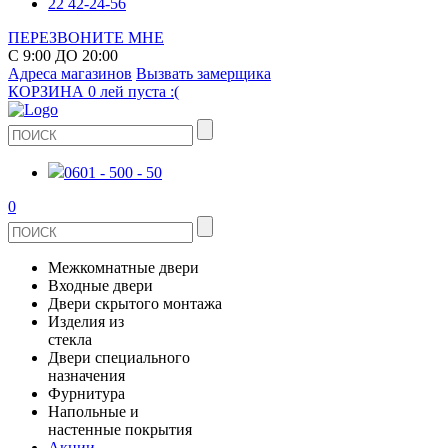
22 42-24-56
ПЕРЕЗВОНИТЕ МНЕ
С 9:00 ДО 20:00
Адреса магазинов
Вызвать замерщика
КОРЗИНА
0 лей
пуста :(
0601 - 500 - 50
0
Межкомнатные двери
Входные двери
ШПОНИРОВАНЫЕ
Двери скрытого монтажа
МЕТАЛЛИЧЕСКИЕ ДВЕРИ
Изделия из
СТЕКЛЯННЫЕ
стекла
ЭКОШПОН
Двери специального
В КВАРТИРУ
ДВЕРИ
назначения
ЗЕРКАЛЬНЫЕ
Фурнитура
ЭМАЛЬ
ПРОТИВОПОЖАРНЫЕ
Напольные и
ДЛЯ ДОМА
ДУШЕВЫЕ КАБИНЫ И ПЕРЕГОРОДКИ
ДВЕРНЫЕ РУЧКИ
настенные покрытия
КЕРАМОГРАНИТ
ИЗ МАССИВА СОСНЫ
Акции