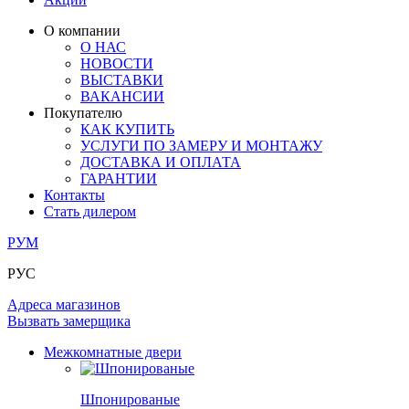
ЛАМИНАТ
ОГРАЖДЕНИЯ И СТУПЕНИ
ЗАМКИ
ПОД ОБОИ И ПОКРАСКУ
О компании
ИЗ МАССИВА ОЛЬХИ
О НАС
СТЕНОВЫЕ ПАНЕЛИ
РАЗДВИЖНЫЕ ПЕРЕГОРОДКИ
НОВОСТИ
КОМПЛЕКТУЮЩИЕ
РАСПРОДАЖА ОСТАТКОВ
ВЫСТАВКИ
ВАКАНСИИ
ОГРАНИЧИТЕЛИ
Покупателю
ВСЕ ДВЕРИ
КАК КУПИТЬ
УСЛУГИ ПО ЗАМЕРУ И МОНТАЖУ
ПЕТЛИ
ДОСТАВКА И ОПЛАТА
ГАРАНТИИ
Контакты
РАЗДВИЖНАЯ СИСТЕМА
Стать дилером
РУМ
РУС
Адреса магазинов
Вызвать замерщика
Межкомнатные двери
Шпонированые