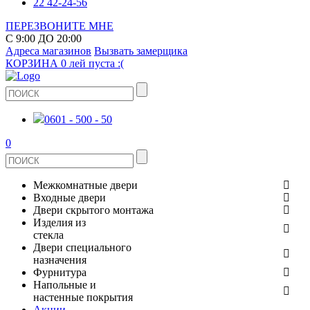
22 42-24-56
ПЕРЕЗВОНИТЕ МНЕ
С 9:00 ДО 20:00
Адреса магазинов
Вызвать замерщика
КОРЗИНА
0 лей
пуста :(
0601 - 500 - 50
0
Межкомнатные двери
Входные двери
ШПОНИРОВАНЫЕ
Двери скрытого монтажа
МЕТАЛЛИЧЕСКИЕ ДВЕРИ
Изделия из
СТЕКЛЯННЫЕ
стекла
ЭКОШПОН
Двери специального
В КВАРТИРУ
ДВЕРИ
назначения
ЗЕРКАЛЬНЫЕ
Фурнитура
ЭМАЛЬ
ПРОТИВОПОЖАРНЫЕ
Напольные и
ДЛЯ ДОМА
ДУШЕВЫЕ КАБИНЫ И ПЕРЕГОРОДКИ
ДВЕРНЫЕ РУЧКИ
настенные покрытия
КЕРАМОГРАНИТ
ИЗ МАССИВА СОСНЫ
Акции