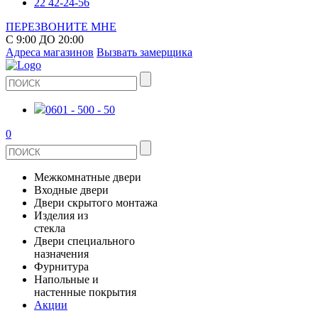
22 42-24-56
ПЕРЕЗВОНИТЕ МНЕ
С 9:00 ДО 20:00
Адреса магазинов
Вызвать замерщика
0601 - 500 - 50
0
Межкомнатные двери
Входные двери
ШПОНИРОВАНЫЕ
Двери скрытого монтажа
МЕТАЛЛИЧЕСКИЕ ДВЕРИ
Изделия из
СТЕКЛЯННЫЕ
стекла
ЭКОШПОН
Двери специального
В КВАРТИРУ
ДВЕРИ
назначения
ЗЕРКАЛЬНЫЕ
ЭМАЛЬ
Фурнитура
ДЛЯ ДОМА
ПРОТИВОПОЖАРНЫЕ
Напольные и
ДУШЕВЫЕ КАБИНЫ И ПЕРЕГОРОДКИ
КЕРАМОГРАНИТ
ДВЕРНЫЕ РУЧКИ
настенные покрытия
ИЗ МАССИВА СОСНЫ
Акции
ОГРАЖДЕНИЯ И СТУПЕНИ
ЛАМИНАТ