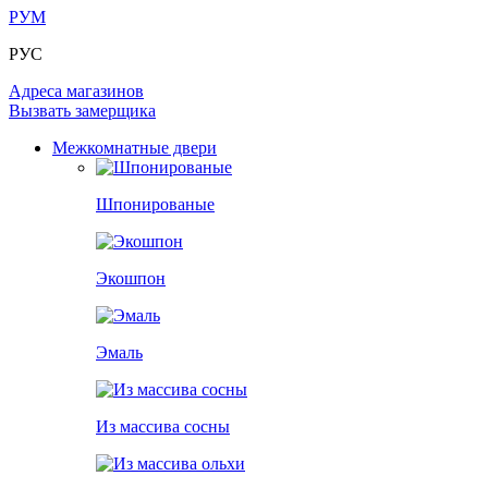
ПОД ОБОИ И ПОКРАСКУ
ЗАМКИ
ИЗ МАССИВА ОЛЬХИ
РУМ
РАЗДВИЖНЫЕ ПЕРЕГОРОДКИ
СТЕНОВЫЕ ПАНЕЛИ
КОМПЛЕКТУЮЩИЕ
РУС
РАСПРОДАЖА ОСТАТКОВ
Адреса магазинов
ОГРАНИЧИТЕЛИ
ВСЕ ДВЕРИ
Вызвать замерщика
Межкомнатные двери
ПЕТЛИ
РАЗДВИЖНАЯ СИСТЕМА
Шпонированые
Экошпон
Эмаль
Из массива сосны