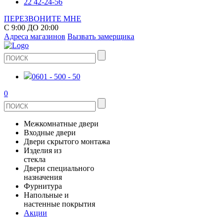
22 42-24-56
ПЕРЕЗВОНИТЕ МНЕ
С 9:00 ДО 20:00
Адреса магазинов
Вызвать замерщика
0601 - 500 - 50
0
Межкомнатные двери
Входные двери
ШПОНИРОВАНЫЕ
Двери скрытого монтажа
МЕТАЛЛИЧЕСКИЕ ДВЕРИ
Изделия из
СТЕКЛЯННЫЕ
стекла
ЭКОШПОН
Двери специального
В КВАРТИРУ
ДВЕРИ
назначения
ЗЕРКАЛЬНЫЕ
ЭМАЛЬ
Фурнитура
ДЛЯ ДОМА
ПРОТИВОПОЖАРНЫЕ
Напольные и
ДУШЕВЫЕ КАБИНЫ И ПЕРЕГОРОДКИ
КЕРАМОГРАНИТ
ДВЕРНЫЕ РУЧКИ
настенные покрытия
ИЗ МАССИВА СОСНЫ
Акции
ОГРАЖДЕНИЯ И СТУПЕНИ
ЛАМИНАТ