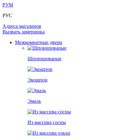
ПОД ОБОИ И ПОКРАСКУ
ЗАМКИ
ИЗ МАССИВА ОЛЬХИ
РУМ
РАЗДВИЖНЫЕ ПЕРЕГОРОДКИ
СТЕНОВЫЕ ПАНЕЛИ
КОМПЛЕКТУЮЩИЕ
РУС
РАСПРОДАЖА ОСТАТКОВ
Адреса магазинов
ОГРАНИЧИТЕЛИ
ВСЕ ДВЕРИ
Вызвать замерщика
Межкомнатные двери
ПЕТЛИ
РАЗДВИЖНАЯ СИСТЕМА
Шпонированые
Экошпон
Эмаль
Из массива сосны