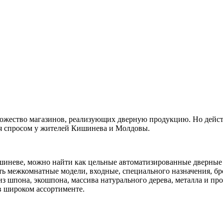
множество магазинов, реализующих дверную продукцию. Но дейс
я спросом у жителей Кишинева и Молдовы.
ишиневе, можно найти как цельные автоматизированные дверные
сть межкомнатные модели, входные, специального назначения, б
з шпона, экошпона, массива натурального дерева, металла и пр
 в широком ассортименте.