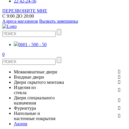
22 42-24-56
ПЕРЕЗВОНИТЕ МНЕ
С 9:00 ДО 20:00
Адреса магазинов
Вызвать замерщика
0601 - 500 - 50
0
Межкомнатные двери
Входные двери
ШПОНИРОВАНЫЕ
Двери скрытого монтажа
МЕТАЛЛИЧЕСКИЕ ДВЕРИ
Изделия из
СТЕКЛЯННЫЕ
стекла
ЭКОШПОН
Двери специального
В КВАРТИРУ
ДВЕРИ
назначения
ЗЕРКАЛЬНЫЕ
ЭМАЛЬ
Фурнитура
ДЛЯ ДОМА
ПРОТИВОПОЖАРНЫЕ
Напольные и
ДУШЕВЫЕ КАБИНЫ И ПЕРЕГОРОДКИ
КЕРАМОГРАНИТ
ДВЕРНЫЕ РУЧКИ
настенные покрытия
ИЗ МАССИВА СОСНЫ
Акции
ОГРАЖДЕНИЯ И СТУПЕНИ
ЛАМИНАТ