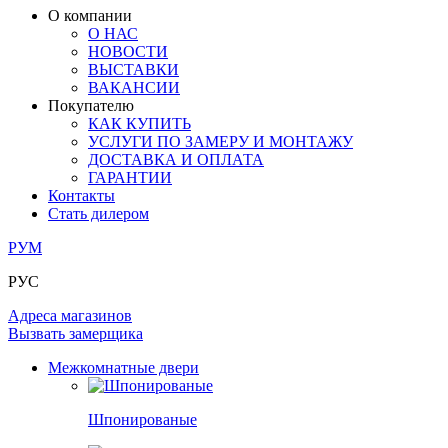
ПОД ОБОИ И ПОКРАСКУ
ЗАМКИ
ИЗ МАССИВА ОЛЬХИ
О компании
О НАС
РАЗДВИЖНЫЕ ПЕРЕГОРОДКИ
СТЕНОВЫЕ ПАНЕЛИ
КОМПЛЕКТУЮЩИЕ
НОВОСТИ
РАСПРОДАЖА ОСТАТКОВ
ВЫСТАВКИ
ВАКАНСИИ
ОГРАНИЧИТЕЛИ
ВСЕ ДВЕРИ
Покупателю
КАК КУПИТЬ
ПЕТЛИ
УСЛУГИ ПО ЗАМЕРУ И МОНТАЖУ
ДОСТАВКА И ОПЛАТА
ГАРАНТИИ
РАЗДВИЖНАЯ СИСТЕМА
Контакты
Стать дилером
РУМ
РУС
Адреса магазинов
Вызвать замерщика
Межкомнатные двери
Шпонированые