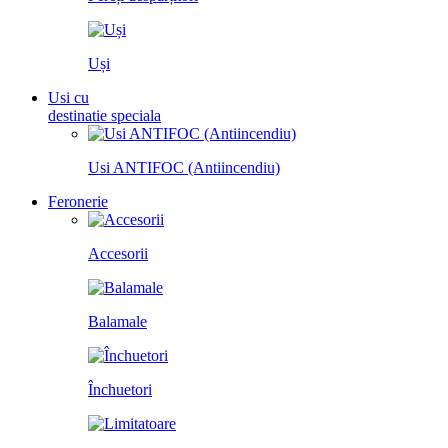
Uși
Usi cu
destinatie speciala
Usi ANTIFOC (Antiincendiu)
Feronerie
Accesorii
Balamale
Închuetori