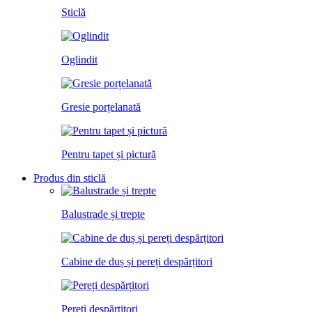
Sticlă
Oglindit
Gresie porțelanată
Pentru tapet și pictură
Produs din sticlă
Balustrade și trepte
Cabine de duș și pereți despărțitori
Pereți despărțitori