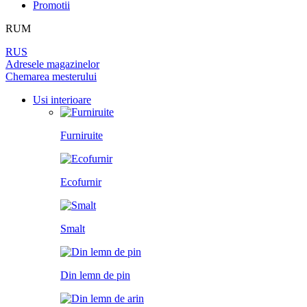
Promotii
PEREȚI DESPĂRȚITORI
LAMINAT
PENTRU TAPET ȘI PICTURĂ
BALAMALE
DIN LEMN DE ARIN
RUM
UȘI
PANOURI PENTRU PEREȚI
ÎNCHUETORI
RUS
LICHIDARE DE STOC
Adresele magazinelor
Chemarea mesterului
LIMITATOARE
TOATE USILE
Usi interioare
MINERE PENTRU UȘI
Furniruite
SISTEM DE GLISARE
Ecofurnir
Smalt
Din lemn de pin