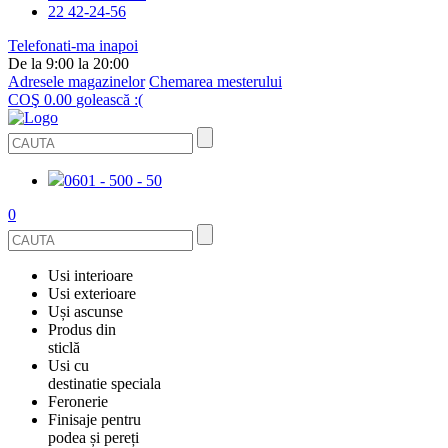
22 42-24-56
Telefonati-ma inapoi
De la 9:00 la 20:00
Adresele magazinelor
Chemarea mesterului
COŞ
0.00
golească :(
0601 - 500 - 50
0
Usi interioare
Usi exterioare
FURNIRUITE
Uși ascunse
USI METALICE
Produs din
STICLĂ
sticlă
ECOFURNIR
Usi cu
PENTRU APARTAMENT
BALUSTRADE ȘI TREPTE
destinatie speciala
OGLINDIT
SMALT
Feronerie
PENTRU CASA
USI ANTIFOC (ANTIINCENDIU)
Finisaje pentru
CABINE DE DUȘ ȘI PEREȚI DESPĂRȚITORI
GRESIE PORȚELANATĂ
ACCESORII
podea și pereți
DIN LEMN DE PIN