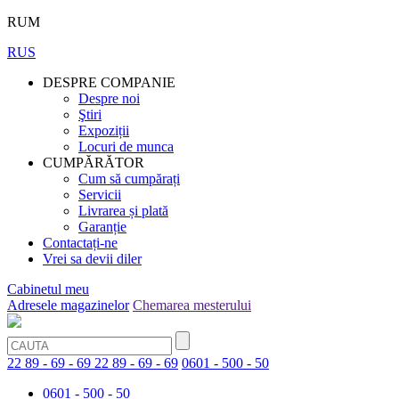
RUM
RUS
DESPRE COMPANIE
Despre noi
Ştiri
Expoziții
Locuri de munca
CUMPĂRĂTOR
Cum să cumpărați
Servicii
Livrarea și plată
Garanție
Contactați-ne
Vrei sa devii diler
Cabinetul meu
Adresele magazinelor
Chemarea mesterului
22 89 - 69 - 69
22 89 - 69 - 69
0601 - 500 - 50
0601 - 500 - 50