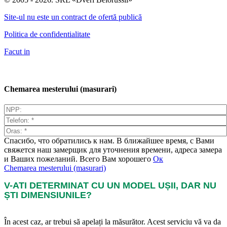
Site-ul nu este un contract de ofertă publică
Politica de confidentialitate
Facut in
Chemarea mesterului (masurari)
Спасибо, что обратились к нам. В ближайшее время, с Вами
свяжется наш замерщик для уточнения времени, адреса замера
и Ваших пожеланий. Всего Вам хорошего
Ок
Chemarea mesterului (masurari)
V-ATI DETERMINAT CU UN MODEL UȘII, DAR NU
ȘTI DIMENSIUNILE?
În acest caz, ar trebui să apelați la măsurător. Acest serviciu vă va da