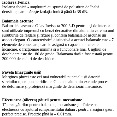
Izolarea Fonică
Izolarea fonică - umplutură cu spumă de polistiren de înaltă
densitate, care mărește izolația fonică până la 38 dB.
Balamale ascunse
Balamalele ascunse Otlav Invisacta 300 3-D pentru uși de interior
sunt utilizate împreună cu benzi decorative din aluminiu care ascund
șuruburile de reglare și fixare și conferă balamalelor ascunse un
aspect elegant. O caracteristică distinctivă a acestei balamale este - 7
elemente de conectare, care le asigură o capacitate mare de
încărcare, o fricționare minimă și o funcționare lină. Unghiul de
deschidere este de 180 de grade. Balamaua dată a fost testată pentru
200.000 de cicluri de deschidere.
Pavela (marginile ușii)
Marginea pînzei este cel mai vulnerabil punct al ușii datorită
sarcinilor operaționale ridicate. Cutia de aluminiu exclude procesul
de deformare și protejează marginile de deteriorări mecanice.
Efectuarea (tăierea) găurii pentru mecanisme
Tăierea găurilor pentru balamale, mecanisme și mîniere se
efectuează cu ajutorul echipamentului italian , pentru a asigură găuri
perfect precise. Precizie pînă la – 0,01mm.