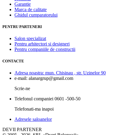
Garantie
Marca de calitate
Ghidul cumparatorului
PENTRU PARTENERI
Salon specializat
Pentru arhitectori si designeri
Pentru companiile de constructii
CONTACTE
Adresa noastra:
mun. Chisinau , str. Uzinelor 90
e-mail:
alanargrup@gmail.com
Scrie-ne
Telefonul companiei
0601 -500-50
Telefonati-ma inapoi
Adresele saloanelor
DEVII PARTENER
© 2005 - 2026. SRL «Dveri Belorussii»