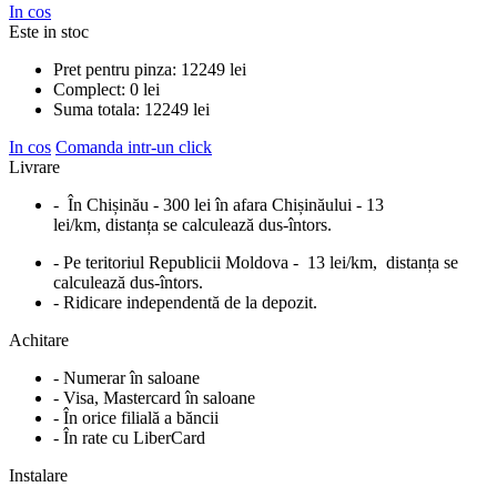
In cos
Este in stoc
Pret pentru pinza:
12249
lei
Complect:
0
lei
Suma totala:
12249
lei
In cos
Comanda intr-un click
Livrare
- În Chișinău - 300 lei în afara Chișinăului - 13
lei/km, distanța se calculează dus-întors.
- Pe teritoriul Republicii Moldova - 13 lei/km, distanța se
calculează dus-întors.
- Ridicare independentă de la depozit.
Achitare
- Numerar în saloane
- Visa, Mastercard în saloane
- În orice filială a băncii
- În rate cu LiberCard
Instalare