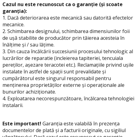
Cazul nu este recunoscut ca o garanție (și scoate
garanția):
1. Dacă deteriorarea este mecanică sau datorită efectelor
mecanice.
2. Schimbarea designului, schimbarea dimensiunilor foii
de ușă stabilite de producător prin tăierea acesteia în
înălțime și / sau lățime.
3. Din cauza încălcării succesiunii procesului tehnologic al
lucrărilor de reparatie (incleierea tapiteriei, tencuiala
pereților, așezare teracotei etc.). Reclamațiile privind ușile
instalate în astfel de spații sunt prevalidate și
cumpărătorul este singurul responsabil pentru
menținerea proprietăților externe și operaționale ale
bunurilor achiziționate.
4. Exploatarea necorespunzătoare, încălcarea tehnologiei
instalarii.
Este important!
Garanția este valabilă în prezența
documentelor de plată și a facturii originale, cu sigiliul
vânzătorului. Dacă cazul este recunoscut ca garanție,