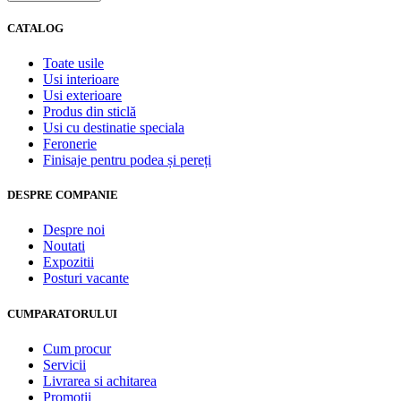
CATALOG
Toate usile
Usi interioare
Usi exterioare
Produs din sticlă
Usi cu destinatie speciala
Feronerie
Finisaje pentru podea și pereți
DESPRE COMPANIE
Despre noi
Noutati
Expozitii
Posturi vacante
CUMPARATORULUI
Cum procur
Servicii
Livrarea si achitarea
Promotii