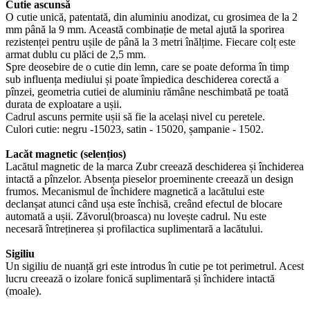
Cutie ascunsă
O cutie unică, patentată, din aluminiu anodizat, cu grosimea de la 2
mm până la 9 mm. Această combinație de metal ajută la sporirea
rezistenței pentru ușile de până la 3 metri înălțime. Fiecare colț este
armat dublu cu plăci de 2,5 mm.
Spre deosebire de o cutie din lemn, care se poate deforma în timp
sub influența mediului și poate împiedica deschiderea corectă a
pînzei, geometria cutiei de aluminiu rămâne neschimbată pe toată
durata de exploatare a ușii.
Cadrul ascuns permite ușii să fie la același nivel cu peretele.
Culori cutie: negru -15023, satin - 15020, șampanie - 1502.
Lacăt magnetic (selențios)
Lacătul magnetic de la marca Zubr creează deschiderea și închiderea
intactă a pînzelor. Absența pieselor proeminente creează un design
frumos. Mecanismul de închidere magnetică a lacătului este
declanșat atunci când ușa este închisă, creând efectul de blocare
automată a ușii. Zăvorul(broasca) nu lovește cadrul. Nu este
necesară întreținerea și profilactica suplimentară a lacătului.
Sigiliu
Un sigiliu de nuanță gri este introdus în cutie pe tot perimetrul. Acest
lucru creează o izolare fonică suplimentară și închidere intactă
(moale).