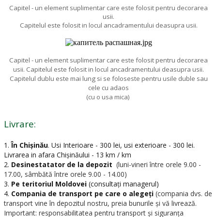
Capitel - un element suplimentar care este folosit pentru decorarea
usii.
Capitelul este folosit in locul ancadramentului deasupra usii.
Capitel - un element suplimentar care este folosit pentru decorarea
usii. Capitelul este folosit in locul ancadramentului deasupra usii.
Capitelul dublu este mai lung si se foloseste pentru usile duble sau
cele cu adaos
(cu o usa mica)
Livrare:
1.
În Chișinău
.
Usi Interioare - 300 lei, usi exterioare - 300 lei.
Livrarea in afara Chișinăului - 13 km / km
2.
Desinestatator de la depozit
(luni-vineri între orele 9.00 -
17.00, sâmbătă între orele 9.00 - 14.00)
3.
Pe teritoriul Moldovei
(consultați managerul)
4.
Compania de transport pe care o alegeți
(compania dvs. de
transport vine în depozitul nostru, preia bunurile și vă livrează.
Important: responsabilitatea pentru transport și siguranța