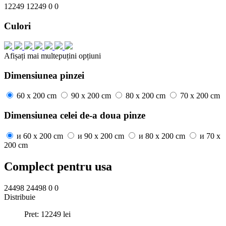
12249
12249
0
0
Culori
Afișați mai
multe
puțini
opțiuni
Dimensiunea pinzei
60 x 200 cm
90 x 200 cm
80 x 200 cm
70 x 200 cm
Dimensiunea celei de-a doua pinze
и
60 x 200 cm
и
90 x 200 cm
и
80 x 200 cm
и
70 x
200 cm
Complect pentru usa
24498
24498
0
0
Distribuie
Pret:
12249
lei