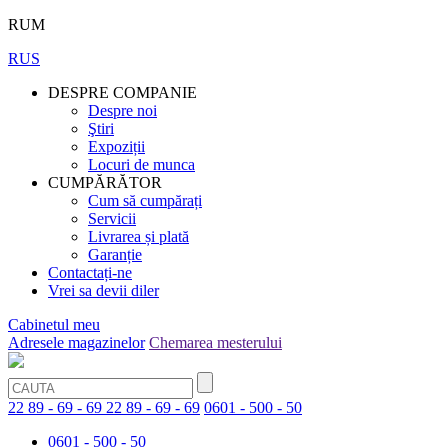
RUM
RUS
DESPRE COMPANIE
Despre noi
Ştiri
Expoziții
Locuri de munca
CUMPĂRĂTOR
Cum să cumpărați
Servicii
Livrarea și plată
Garanție
Contactați-ne
Vrei sa devii diler
Cabinetul meu
Adresele magazinelor
Chemarea mesterului
22 89 - 69 - 69
22 89 - 69 - 69
0601 - 500 - 50
0601 - 500 - 50