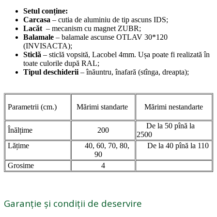
Setul conține:
Carcasa
– cutia de aluminiu de tip ascuns IDS;
Lacăt
– mecanism cu magnet ZUBR;
Balamale
– balamale ascunse OTLAV 30*120
(INVISACTA);
Sticlă
– sticlă vopsită, Lacobel 4mm. Ușa poate fi realizată în
toate culorile după RAL;
Tipul deschiderii
– înăuntru, înafară (stînga, dreapta);
Parametrii (cm.)
Mărimi standarte
Mărimi nestandarte
De la 50 pînă la
Înălțime
200
2500
Lățime
40, 60, 70, 80,
De la 40 pînă la 110
90
Grosime
4
Garanție și condiții de deservire