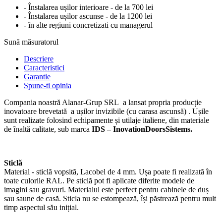
- Înstalarea ușilor interioare - de la 700 lei
- Înstalarea ușilor ascunse - de la 1200 lei
- în alte regiuni concretizati cu managerul
Sună măsuratorul
Descriere
Caracteristici
Garantie
Spune-ti opinia
Compania noastră Alanar-Grup SRL a lansat propria producție
inovatoare brevetată a ușilor invizibile (cu carasa ascunsă) . Ușile
sunt realizate folosind echipamente și utilaje italiene, din materiale
de înaltă calitate, sub marca
IDS – InovationDoorsSistems.
Sticlă
Material - sticlă vopsită, Lacobel de 4 mm. Ușa poate fi realizată în
toate culorile RAL. Pe sticlă pot fi aplicate diferite modele de
imagini sau gravuri. Materialul este perfect pentru cabinele de duș
sau saune de casă. Sticla nu se estompează, își păstrează pentru mult
timp aspectul său inițial.