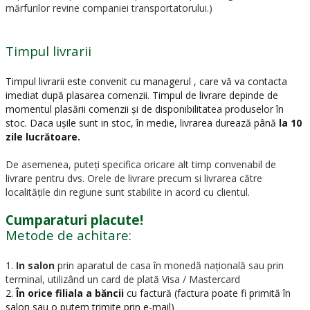
mărfurilor revine companiei transportatorului.)
Timpul livrarii
Timpul livrarii este convenit cu managerul , care vă va contacta
imediat după plasarea comenzii. Timpul de livrare depinde de
momentul plasării comenzii și de disponibilitatea produselor în
stoc. Daca ușile sunt in stoc, în medie, livrarea durează până
la 10
zile lucrătoare.
De asemenea, puteți specifica oricare alt timp convenabil de
livrare pentru dvs. Orele de livrare precum si livrarea către
localitățile din regiune sunt stabilite in acord cu clientul.
Cumparaturi placute!
Metode de achitare:
1.
In salon
prin aparatul de casa în monedă națională sau prin
terminal, utilizând un card de plată Visa / Mastercard
2.
În orice filiala a băncii
cu factură (factura poate fi primită în
salon sau o putem trimite prin e-mail)