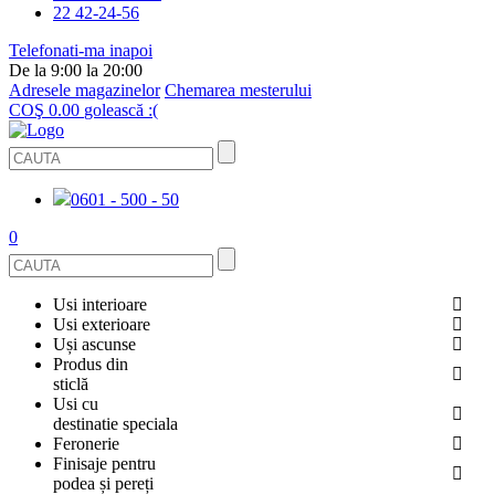
22 42-24-56
Telefonati-ma inapoi
De la 9:00 la 20:00
Adresele magazinelor
Chemarea mesterului
COŞ
0.00
golească :(
0601 - 500 - 50
0
Usi interioare
Usi exterioare
FURNIRUITE
Uși ascunse
USI METALICE
Produs din
STICLĂ
sticlă
ECOFURNIR
Usi cu
PENTRU APARTAMENT
BALUSTRADE ȘI TREPTE
destinatie speciala
OGLINDIT
Feronerie
SMALT
USI ANTIFOC (ANTIINCENDIU)
Finisaje pentru
PENTRU CASA
CABINE DE DUȘ ȘI PEREȚI DESPĂRȚITORI
ACCESORII
podea și pereți
GRESIE PORȚELANATĂ