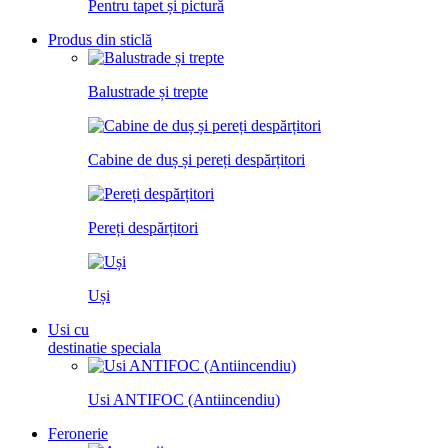
Pentru tapet și pictură
Produs din sticlă
Balustrade și trepte
Cabine de duș și pereți despărțitori
Pereți despărțitori
Uși
Usi cu
destinatie speciala
Usi ANTIFOC (Antiincendiu)
Feronerie