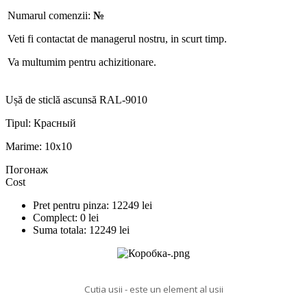
Numarul comenzii:
№
Veti fi contactat de managerul nostru, in scurt timp.
Va multumim pentru achizitionare.
Ușă de sticlă ascunsă RAL-9010
Tipul:
Красный
Marime:
10x10
Погонаж
Cost
Pret pentru pinza:
12249
lei
Complect:
0
lei
Suma totala:
12249
lei
Cutia usii - este un element al usii