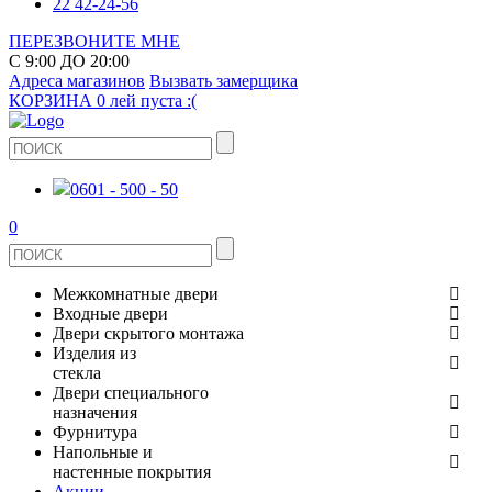
22 42-24-56
ПЕРЕЗВОНИТЕ МНЕ
С 9:00 ДО 20:00
Адреса магазинов
Вызвать замерщика
КОРЗИНА
0 лей
пуста :(
0601 - 500 - 50
0
Межкомнатные двери
Входные двери
ШПОНИРОВАНЫЕ
Двери скрытого монтажа
МЕТАЛЛИЧЕСКИЕ ДВЕРИ
Изделия из
СТЕКЛЯННЫЕ
стекла
ЭКОШПОН
Двери специального
В КВАРТИРУ
ДВЕРИ
назначения
ЗЕРКАЛЬНЫЕ
Фурнитура
ЭМАЛЬ
ПРОТИВОПОЖАРНЫЕ
Напольные и
ДЛЯ ДОМА
ДУШЕВЫЕ КАБИНЫ И ПЕРЕГОРОДКИ
ДВЕРНЫЕ РУЧКИ
настенные покрытия
КЕРАМОГРАНИТ
ИЗ МАССИВА СОСНЫ
Акции