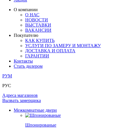
ЛАМИНАТ
ОГРАЖДЕНИЯ И СТУПЕНИ
ЗАМКИ
ПОД ОБОИ И ПОКРАСКУ
О компании
ИЗ МАССИВА ОЛЬХИ
О НАС
СТЕНОВЫЕ ПАНЕЛИ
РАЗДВИЖНЫЕ ПЕРЕГОРОДКИ
НОВОСТИ
КОМПЛЕКТУЮЩИЕ
РАСПРОДАЖА ОСТАТКОВ
ВЫСТАВКИ
ВАКАНСИИ
ОГРАНИЧИТЕЛИ
Покупателю
ВСЕ ДВЕРИ
КАК КУПИТЬ
УСЛУГИ ПО ЗАМЕРУ И МОНТАЖУ
ПЕТЛИ
ДОСТАВКА И ОПЛАТА
ГАРАНТИИ
Контакты
РАЗДВИЖНАЯ СИСТЕМА
Стать дилером
РУМ
РУС
Адреса магазинов
Вызвать замерщика
Межкомнатные двери
Шпонированые