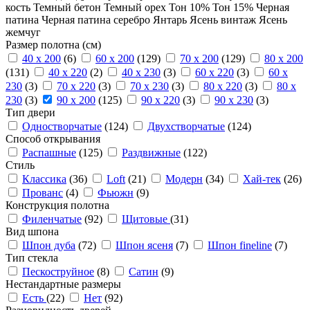
кость
Темный бетон
Темный орех
Тон 10%
Тон 15%
Черная
патина
Черная патина серебро
Янтарь
Ясень винтаж
Ясень
жемчуг
Размер полотна (см)
40 x 200
(6)
60 x 200
(129)
70 x 200
(129)
80 x 200
(131)
40 x 220
(2)
40 x 230
(3)
60 x 220
(3)
60 x
230
(3)
70 x 220
(3)
70 x 230
(3)
80 x 220
(3)
80 x
230
(3)
90 x 200
(125)
90 x 220
(3)
90 x 230
(3)
Тип двери
Одностворчатые
(124)
Двухстворчатые
(124)
Способ открывания
Распашные
(125)
Раздвижные
(122)
Стиль
Классика
(36)
Loft
(21)
Модерн
(34)
Хай-тек
(26)
Прованс
(4)
Фьюжн
(9)
Конструкция полотна
Филенчатые
(92)
Щитовые
(31)
Вид шпона
Шпон дуба
(72)
Шпон ясеня
(7)
Шпон fineline
(7)
Тип стекла
Пескоструйное
(8)
Сатин
(9)
Нестандартные размеры
Есть
(22)
Нет
(92)