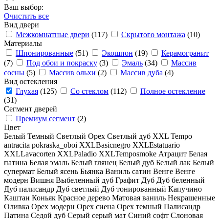
Ваш выбор:
Очистить все
Вид двери
Межкомнатные двери
(117)
Скрытого монтажа
(10)
Материалы
Шпонированные
(51)
Экошпон
(19)
Керамогранит
(7)
Под обои и покраску
(3)
Эмаль
(34)
Массив
сосны
(5)
Массив ольхи
(2)
Массив дуба
(4)
Вид остекления
Глухая
(125)
Со стеклом
(112)
Полное остекление
(31)
Сегмент дверей
Премиум сегмент
(2)
Цвет
Белый
Темный
Светлый
Орех
Светлый дуб
XXL Tempo
antracita
pokraska_oboi
XXLBasicnegro
XXLEstatuario
XXLLavacorten
XXLPaladio
XXLTemposmoke
Атрацит
Белая
патина
Белая эмаль
Белый глянец
Белый дуб
Белый лак
Белый
супермат
Белый ясень
Бьянка
Ваниль сатин
Венге
Венге
модерн
Вишня
Выбеленный дуб
Графит
Дуб
Дуб беленный
Дуб палисандр
Дуб светлый
Дуб тонированный
Капучино
Каштан
Коньяк
Красное дерево
Матовая ваниль
Некрашенные
Оливка
Орех модерн
Орех сиена
Орех темный
Палисандр
Патина
Седой дуб
Серый
серый мат
Синий софт
Слоновая