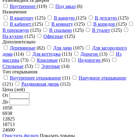
Разновидность дверей
Внутренние
(119)
Под заказ
(6)
Назначение
В квартиру
(125)
В ванную
(125)
В детскую
(125)
В кабинет
(125)
В комнату
(125)
В коридор
(125)
В прихожую
(125)
В спальню
(125)
В туалет
(125)
На кухню
(125)
Офисные
(125)
Дополнительно
Деревянные
(82)
Для дачи
(107)
Для загородного
дома
(114)
Для коттеджа
(113)
Дорогие
(13)
Из
массива
(73)
Красивые
(121)
Недорогие
(61)
Стильные
(53)
Элитные
(14)
Тип открывания
Внутреннее открывание
(11)
Наружное открывание
(121)
Раздвижная дверь
(112)
Цена (лей)
От
До
1050
6938
12825
18713
24600
Очистить фильтр
Показать товары