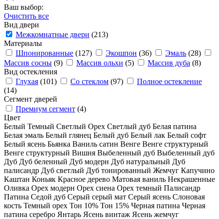
Ваш выбор:
Очистить все
Вид двери
Межкомнатные двери
(213)
Материалы
Шпонированные
(127)
Экошпон
(36)
Эмаль
(28)
Массив сосны
(9)
Массив ольхи
(5)
Массив дуба
(8)
Вид остекления
Глухая
(101)
Со стеклом
(97)
Полное остекление
(14)
Сегмент дверей
Премиум сегмент
(4)
Цвет
Белый
Темный
Светлый
Орех
Светлый дуб
Белая патина
Белая эмаль
Белый глянец
Белый дуб
Белый лак
Белый софт
Белый ясень
Бьянка
Ваниль сатин
Венге
Венге структурный
Венге структурный
Вишня
Выбеленный дуб
Выбеленный дуб
Дуб
Дуб беленный
Дуб модерн
Дуб натуральный
Дуб
палисандр
Дуб светлый
Дуб тонированный
Жемчуг
Капучино
Каштан
Коньяк
Красное дерево
Матовая ваниль
Некрашенные
Оливка
Орех модерн
Орех сиена
Орех темный
Палисандр
Патина
Седой дуб
Серый
серый мат
Серый ясень
Слоновая
кость
Темный орех
Тон 10%
Тон 15%
Черная патина
Черная
патина серебро
Янтарь
Ясень винтаж
Ясень жемчуг