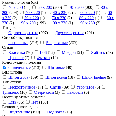
Размер полотна (см)
40 x 200
(11)
60 x 200
(200)
70 x 200
(200)
80 x
200
(204)
40 x 220
(1)
40 x 230
(2)
60 x 220
(1)
60
x 230
(2)
70 x 220
(1)
70 x 230
(2)
80 x 220
(1)
80 x
230
(2)
90 x 200
(199)
90 x 220
(1)
90 x 230
(2)
Тип двери
Одностворчатые
(207)
Двухстворчатые
(201)
Способ открывания
Распашные
(213)
Раздвижные
(205)
Стиль
Классика
(70)
Loft
(12)
Модерн
(51)
Хай-тек
(58)
Прованс
(7)
Фьюжн
(15)
Конструкция полотна
Филенчатые
(213)
Щитовые
(49)
Вид шпона
Шпон дуба
(159)
Шпон ясеня
(18)
Шпон fineline
(9)
Тип стекла
Пескоструйное
(17)
Сатин
(39)
Узорчатое
(6)
Триплекс
(16)
С зеркалом
(3)
Лакобель
(5)
Нестандартные размеры
Есть
(36)
Нет
(158)
Разновидность дверей
Внутренние
(199)
Под заказ
(13)