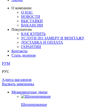
ОГРАЖДЕНИЯ И СТУПЕНИ
ЛАМИНАТ
ПОД ОБОИ И ПОКРАСКУ
ЗАМКИ
ИЗ МАССИВА ОЛЬХИ
О компании
О НАС
РАЗДВИЖНЫЕ ПЕРЕГОРОДКИ
СТЕНОВЫЕ ПАНЕЛИ
КОМПЛЕКТУЮЩИЕ
НОВОСТИ
РАСПРОДАЖА ОСТАТКОВ
ВЫСТАВКИ
ВАКАНСИИ
ОГРАНИЧИТЕЛИ
ВСЕ ДВЕРИ
Покупателю
КАК КУПИТЬ
ПЕТЛИ
УСЛУГИ ПО ЗАМЕРУ И МОНТАЖУ
ДОСТАВКА И ОПЛАТА
ГАРАНТИИ
РАЗДВИЖНАЯ СИСТЕМА
Контакты
Стать дилером
РУМ
РУС
Адреса магазинов
Вызвать замерщика
Межкомнатные двери
Шпонированые