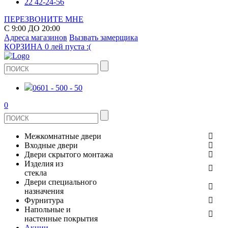
22 42-24-56
ПЕРЕЗВОНИТЕ МНЕ
С 9:00 ДО 20:00
Адреса магазинов
Вызвать замерщика
КОРЗИНА
0 лей
пуста :(
0601 - 500 - 50
0
Межкомнатные двери
Входные двери
ШПОНИРОВАНЫЕ
Двери скрытого монтажа
МЕТАЛЛИЧЕСКИЕ ДВЕРИ
Изделия из
СТЕКЛЯННЫЕ
стекла
ЭКОШПОН
Двери специального
В КВАРТИРУ
ДВЕРИ
назначения
ЗЕРКАЛЬНЫЕ
ЭМАЛЬ
Фурнитура
ДЛЯ ДОМА
ПРОТИВОПОЖАРНЫЕ
Напольные и
ДУШЕВЫЕ КАБИНЫ И ПЕРЕГОРОДКИ
КЕРАМОГРАНИТ
ДВЕРНЫЕ РУЧКИ
настенные покрытия
ИЗ МАССИВА СОСНЫ
Акции