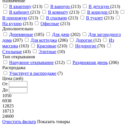
Назначение
В квартиру
(213)
В ванную
(213)
В детскую
(213)
В кабинет
(213)
В комнату
(213)
В коридор
(213)
В прихожую
(213)
В спальню
(213)
В туалет
(213)
На кухню
(213)
Офисные
(213)
Дополнительно
Деревянные
(185)
Для дачи
(202)
Для загородного
дома
(207)
Для коттеджа
(206)
Дорогие
(12)
Из
массива
(163)
Красивые
(210)
Недорогие
(70)
Стильные
(43)
Элитные
(10)
Тип открывания
Наружное открывание
(212)
Раздвижная дверь
(206)
Распродажа
Участвует в распродаже
(7)
Цена (лей)
От
До
1050
6938
12825
18713
24600
Очистить фильтр
Показать товары