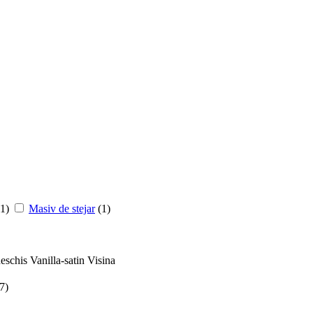
(1)
Masiv de stejar
(1)
deschis
Vanilla-satin
Visina
7)