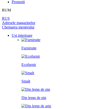
DIN LEMN DE PIN
Promotii
LAMINAT
PEREȚI DESPĂRȚITORI
BALAMALE
PENTRU TAPET ȘI PICTURĂ
RUM
DIN LEMN DE ARIN
PANOURI PENTRU PEREȚI
UȘI
RUS
ÎNCHUETORI
Adresele magazinelor
LICHIDARE DE STOC
Chemarea mesterului
LIMITATOARE
TOATE USILE
Usi interioare
MINERE PENTRU UȘI
Furniruite
SISTEM DE GLISARE
Ecofurnir
Smalt
Din lemn de pin