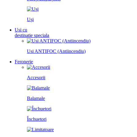
Uși
Usi cu
destinatie speciala
Usi ANTIFOC (Antiincendiu)
Feronerie
Accesorii
Balamale
Închuetori