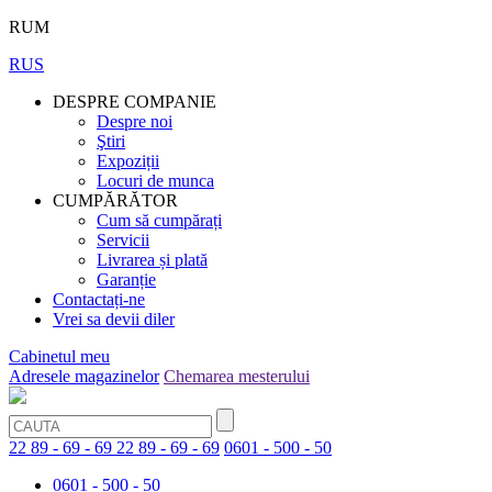
RUM
RUS
DESPRE COMPANIE
Despre noi
Ştiri
Expoziții
Locuri de munca
CUMPĂRĂTOR
Cum să cumpărați
Servicii
Livrarea și plată
Garanție
Contactați-ne
Vrei sa devii diler
Cabinetul meu
Adresele magazinelor
Chemarea mesterului
22 89 - 69 - 69
22 89 - 69 - 69
0601 - 500 - 50
0601 - 500 - 50