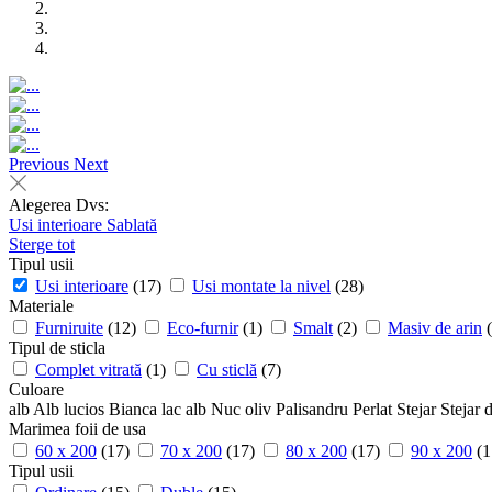
Previous
Next
Alegerea Dvs:
Usi interioare
Sablată
Sterge tot
Tipul usii
Usi interioare
(17)
Usi montate la nivel
(28)
Materiale
Furniruite
(12)
Eco-furnir
(1)
Smalt
(2)
Masiv de arin
Tipul de sticla
Complet vitrată
(1)
Cu sticlă
(7)
Culoare
alb
Alb lucios
Bianca
lac alb
Nuc
oliv
Palisandru
Perlat
Stejar
Stejar 
Marimea foii de usa
60 x 200
(17)
70 x 200
(17)
80 x 200
(17)
90 x 200
(1
Tipul usii