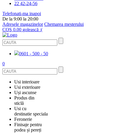
22 42-24-56
Telefonati-ma inapoi
De la 9:00 la 20:00
Adresele magazinelor
Chemarea mesterului
COŞ
0.00
golească :(
0601 - 500 - 50
0
Usi interioare
Usi exterioare
FURNIRUITE
Uși ascunse
USI METALICE
Produs din
STICLĂ
sticlă
ECOFURNIR
Usi cu
PENTRU APARTAMENT
BALUSTRADE ȘI TREPTE
destinatie speciala
OGLINDIT
Feronerie
SMALT
USI ANTIFOC (ANTIINCENDIU)
Finisaje pentru
PENTRU CASA
CABINE DE DUȘ ȘI PEREȚI DESPĂRȚITORI
ACCESORII
podea și pereți
GRESIE PORȚELANATĂ