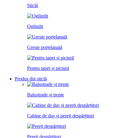
Sticlă
Oglindit
Gresie porțelanată
Pentru tapet și pictură
Produs din sticlă
Balustrade și trepte
Cabine de duș și pereți despărțitori
Pereți despărțitori