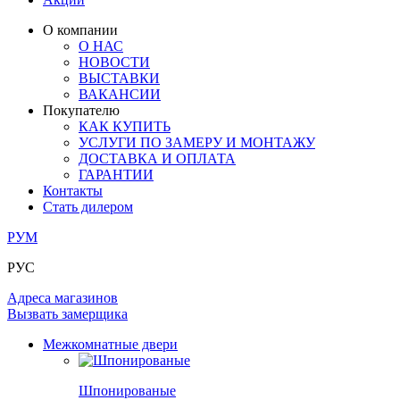
ЛАМИНАТ
ОГРАЖДЕНИЯ И СТУПЕНИ
ЗАМКИ
ПОД ОБОИ И ПОКРАСКУ
О компании
ИЗ МАССИВА ОЛЬХИ
О НАС
СТЕНОВЫЕ ПАНЕЛИ
РАЗДВИЖНЫЕ ПЕРЕГОРОДКИ
НОВОСТИ
КОМПЛЕКТУЮЩИЕ
РАСПРОДАЖА ОСТАТКОВ
ВЫСТАВКИ
ВАКАНСИИ
ОГРАНИЧИТЕЛИ
Покупателю
ВСЕ ДВЕРИ
КАК КУПИТЬ
УСЛУГИ ПО ЗАМЕРУ И МОНТАЖУ
ПЕТЛИ
ДОСТАВКА И ОПЛАТА
ГАРАНТИИ
Контакты
РАЗДВИЖНАЯ СИСТЕМА
Стать дилером
РУМ
РУС
Адреса магазинов
Вызвать замерщика
Межкомнатные двери
Шпонированые