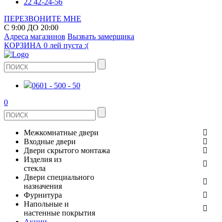
22 42-24-56
ПЕРЕЗВОНИТЕ МНЕ
С 9:00 ДО 20:00
Адреса магазинов
Вызвать замерщика
КОРЗИНА
0 лей
пуста :(
0601 - 500 - 50
0
Межкомнатные двери
Входные двери
ШПОНИРОВАНЫЕ
Двери скрытого монтажа
МЕТАЛЛИЧЕСКИЕ ДВЕРИ
Изделия из
СТЕКЛЯННЫЕ
стекла
ЭКОШПОН
Двери специального
В КВАРТИРУ
ДВЕРИ
назначения
ЗЕРКАЛЬНЫЕ
Фурнитура
ЭМАЛЬ
ПРОТИВОПОЖАРНЫЕ
Напольные и
ДЛЯ ДОМА
ДУШЕВЫЕ КАБИНЫ И ПЕРЕГОРОДКИ
ДВЕРНЫЕ РУЧКИ
настенные покрытия
КЕРАМОГРАНИТ
ИЗ МАССИВА СОСНЫ
Акции