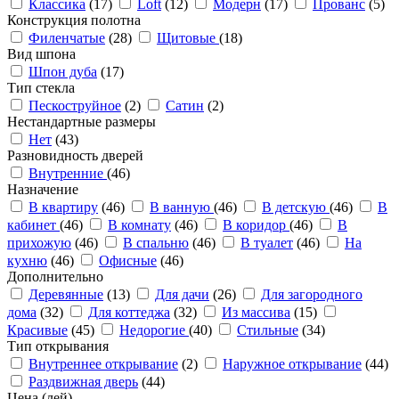
Классика
(17)
Loft
(12)
Модерн
(17)
Прованс
(5)
Конструкция полотна
Филенчатые
(28)
Щитовые
(18)
Вид шпона
Шпон дуба
(17)
Тип стекла
Пескоструйное
(2)
Сатин
(2)
Нестандартные размеры
Нет
(43)
Разновидность дверей
Внутренние
(46)
Назначение
В квартиру
(46)
В ванную
(46)
В детскую
(46)
В
кабинет
(46)
В комнату
(46)
В коридор
(46)
В
прихожую
(46)
В спальню
(46)
В туалет
(46)
На
кухню
(46)
Офисные
(46)
Дополнительно
Деревянные
(13)
Для дачи
(26)
Для загородного
дома
(32)
Для коттеджа
(32)
Из массива
(15)
Красивые
(45)
Недорогие
(40)
Стильные
(34)
Тип открывания
Внутреннее открывание
(2)
Наружное открывание
(44)
Раздвижная дверь
(44)
Цена (лей)