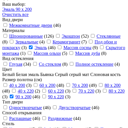
Ваш выбор:
Эмаль
90 x 200
Очистить все
Вид двери
Межкомнатные двери
(46)
Материалы
Шпонированные
(126)
Экошпон
(52)
Стеклянные
(8)
Зеркальные
(4)
Керамогранит
(7)
Под обои и
покраску
(3)
Эмаль
(46)
Массив сосны
(9)
Скрытого
монтажа
(1)
Массив ольхи
(5)
Массив дуба
(8)
Вид остекления
Глухая
(34)
Со стеклом
(8)
Полное остекление
(4)
Цвет
Белый
Белая эмаль
Бьянка
Серый
серый мат
Слоновая кость
Размер полотна (см)
40 x 200
(3)
60 x 200
(48)
70 x 200
(49)
80 x 200
(48)
40 x 220
(2)
60 x 220
(3)
70 x 220
(3)
80 x 220
(3)
90 x 200
(46)
90 x 220
(3)
Тип двери
Одностворчатые
(46)
Двухстворчатые
(46)
Способ открывания
Распашные
(46)
Раздвижные
(44)
Стиль