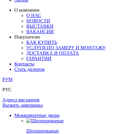
ОГРАЖДЕНИЯ И СТУПЕНИ
ЛАМИНАТ
ПОД ОБОИ И ПОКРАСКУ
ЗАМКИ
ИЗ МАССИВА ОЛЬХИ
О компании
О НАС
РАЗДВИЖНЫЕ ПЕРЕГОРОДКИ
СТЕНОВЫЕ ПАНЕЛИ
КОМПЛЕКТУЮЩИЕ
НОВОСТИ
РАСПРОДАЖА ОСТАТКОВ
ВЫСТАВКИ
ВАКАНСИИ
ОГРАНИЧИТЕЛИ
ВСЕ ДВЕРИ
Покупателю
КАК КУПИТЬ
ПЕТЛИ
УСЛУГИ ПО ЗАМЕРУ И МОНТАЖУ
ДОСТАВКА И ОПЛАТА
ГАРАНТИИ
РАЗДВИЖНАЯ СИСТЕМА
Контакты
Стать дилером
РУМ
РУС
Адреса магазинов
Вызвать замерщика
Межкомнатные двери
Шпонированые