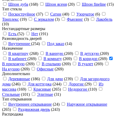
Шпон дуба
(168)
Шпон ясеня
(20)
Шпон fineline
(15)
Тип стекла
Пескоструйное
(37)
Сатин
(40)
Узорчатое
(6)
Триплекс
(19)
С зеркалом
(3)
Фьюзинг
(3)
Лакобель
(10)
Нестандартные размеры
Есть
(52)
Нет
(191)
Разновидность дверей
Внутренние
(254)
Под заказ
(14)
Назначение
В квартиру
(268)
В ванную
(269)
В детскую
(269)
В кабинет
(269)
В комнату
(269)
В коридор
(269)
В прихожую
(269)
В спальню
(269)
В туалет
(269)
На кухню
(269)
Офисные
(269)
Дополнительно
Деревянные
(186)
Для дачи
(239)
Для загородного
дома
(246)
Для коттеджа
(244)
Дорогие
(29)
Из
массива
(169)
Красивые
(265)
Недорогие
(110)
Стильные
(101)
Элитные
(31)
Тип открывания
Внутреннее открывание
(24)
Наружное открывание
(265)
Раздвижная дверь
(243)
Распродажа