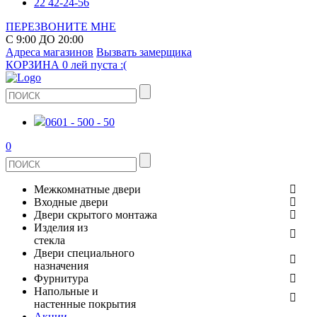
22 42-24-56
ПЕРЕЗВОНИТЕ МНЕ
С 9:00 ДО 20:00
Адреса магазинов
Вызвать замерщика
КОРЗИНА
0 лей
пуста :(
0601 - 500 - 50
0
Межкомнатные двери
Входные двери
ШПОНИРОВАНЫЕ
Двери скрытого монтажа
МЕТАЛЛИЧЕСКИЕ ДВЕРИ
Изделия из
СТЕКЛЯННЫЕ
стекла
ЭКОШПОН
Двери специального
В КВАРТИРУ
ДВЕРИ
назначения
ЗЕРКАЛЬНЫЕ
ЭМАЛЬ
Фурнитура
ДЛЯ ДОМА
ПРОТИВОПОЖАРНЫЕ
Напольные и
ДУШЕВЫЕ КАБИНЫ И ПЕРЕГОРОДКИ
КЕРАМОГРАНИТ
ДВЕРНЫЕ РУЧКИ
настенные покрытия
ИЗ МАССИВА СОСНЫ
Акции