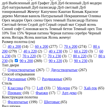
дуб
Выбеленный дуб
Графит
Дуб
Дуб беленный
Дуб модерн
Дуб натуральный
Дуб палисандр
Дуб светлый
Дуб
тонированный
Жемчуг
Капучино
Каштан
Коньяк
Красное
дерево
Матовая ваниль
Натуральный
Некрашенные
Оливка
Орех модерн
Орех сиена
Орех темный
Палисандр
Патина
Светлый бетон
Седой дуб
Серый
серый мат
Серый ясень
Синий софт
Слоновая кость
Темный бетон
Темный орех
Тон
10%
Тон 15%
Черная патина
Черная патина серебро
Черный
ясень
Янтарь
Ясень винтаж
Ясень жемчуг
Размер полотна (см)
40 x 200
(14)
60 x 200
(277)
70 x 200
(274)
80 x
200
(279)
40 x 220
(2)
40 x 230
(3)
60 x 220
(3)
60
x 230
(3)
70 x 220
(3)
70 x 230
(3)
80 x 220
(3)
80 x
230
(3)
90 x 200
(269)
90 x 220
(3)
90 x 230
(3)
Тип двери
Одностворчатые
(267)
Двухстворчатые
(267)
Способ открывания
Распашные
(269)
Раздвижные
(265)
Стиль
Классика
(71)
Loft
(33)
Модерн
(75)
Хай-тек
(65)
Прованс
(10)
Фьюжн
(17)
Арт-деко
(3)
Конструкция полотна
Филенчатые
(199)
Щитовые
(65)
Вид шпона