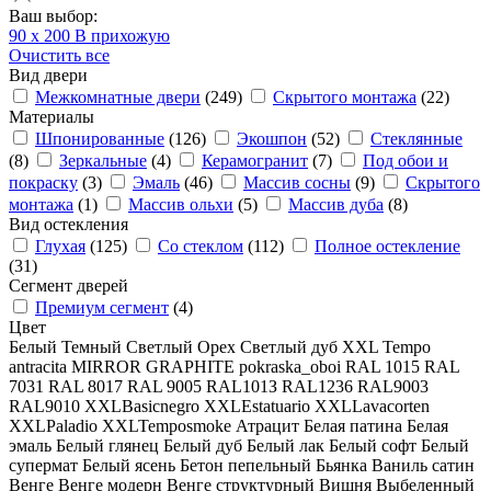
Ваш выбор:
90 x 200
В прихожую
Очистить все
Вид двери
Межкомнатные двери
(249)
Скрытого монтажа
(22)
Материалы
Шпонированные
(126)
Экошпон
(52)
Стеклянные
(8)
Зеркальные
(4)
Керамогранит
(7)
Под обои и
покраску
(3)
Эмаль
(46)
Массив сосны
(9)
Скрытого
монтажа
(1)
Массив ольхи
(5)
Массив дуба
(8)
Вид остекления
Глухая
(125)
Со стеклом
(112)
Полное остекление
(31)
Сегмент дверей
Премиум сегмент
(4)
Цвет
Белый
Темный
Светлый
Орех
Светлый дуб
XXL Tempo
antracita
MIRROR GRAPHITE
pokraska_oboi
RAL 1015
RAL
7031
RAL 8017
RAL 9005
RAL101З
RAL1236
RAL9003
RAL9010
XXLBasicnegro
XXLEstatuario
XXLLavacorten
XXLPaladio
XXLTemposmoke
Атрацит
Белая патина
Белая
эмаль
Белый глянец
Белый дуб
Белый лак
Белый софт
Белый
супермат
Белый ясень
Бетон пепельный
Бьянка
Ваниль сатин
Венге
Венге модерн
Венге структурный
Вишня
Выбеленный