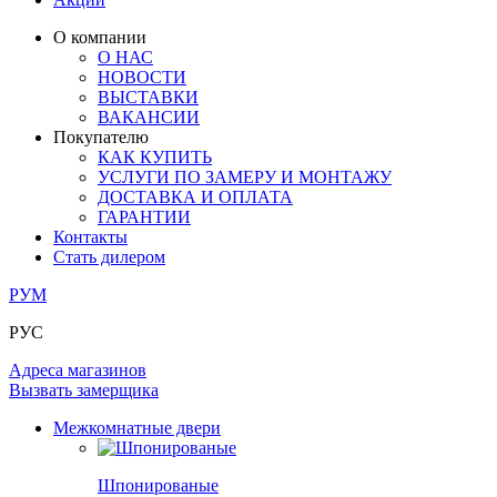
ЛАМИНАТ
ОГРАЖДЕНИЯ И СТУПЕНИ
ЗАМКИ
ПОД ОБОИ И ПОКРАСКУ
О компании
ИЗ МАССИВА ОЛЬХИ
О НАС
СТЕНОВЫЕ ПАНЕЛИ
РАЗДВИЖНЫЕ ПЕРЕГОРОДКИ
НОВОСТИ
КОМПЛЕКТУЮЩИЕ
РАСПРОДАЖА ОСТАТКОВ
ВЫСТАВКИ
ВАКАНСИИ
ОГРАНИЧИТЕЛИ
Покупателю
ВСЕ ДВЕРИ
КАК КУПИТЬ
УСЛУГИ ПО ЗАМЕРУ И МОНТАЖУ
ПЕТЛИ
ДОСТАВКА И ОПЛАТА
ГАРАНТИИ
Контакты
РАЗДВИЖНАЯ СИСТЕМА
Стать дилером
РУМ
РУС
Адреса магазинов
Вызвать замерщика
Межкомнатные двери
Шпонированые