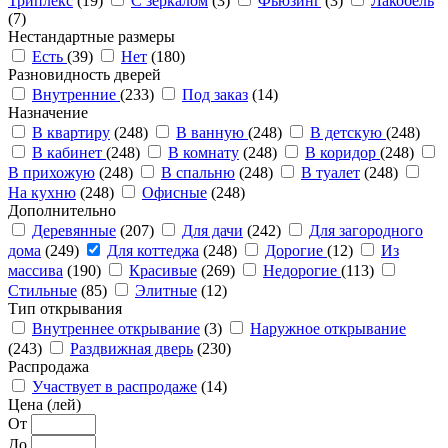
Триплекс
(19)
С зеркалом
(3)
Фьюзинг
(3)
Лакобель
(7)
Нестандартные размеры
Есть
(39)
Нет
(180)
Разновидность дверей
Внутренние
(233)
Под заказ
(14)
Назначение
В квартиру
(248)
В ванную
(248)
В детскую
(248)
В кабинет
(248)
В комнату
(248)
В коридор
(248)
В прихожую
(248)
В спальню
(248)
В туалет
(248)
На кухню
(248)
Офисные
(248)
Дополнительно
Деревянные
(207)
Для дачи
(242)
Для загородного
дома
(249)
Для коттеджа
(248)
Дорогие
(12)
Из
массива
(190)
Красивые
(269)
Недорогие
(113)
Стильные
(85)
Элитные
(12)
Тип открывания
Внутреннее открывание
(3)
Наружное открывание
(243)
Раздвижная дверь
(230)
Распродажа
Участвует в распродаже
(14)
Цена (лей)
От
До