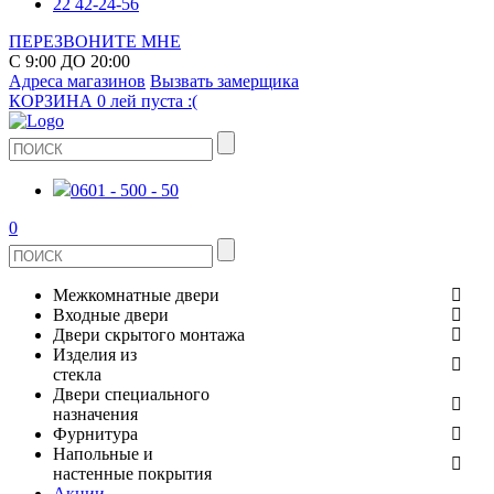
22 42-24-56
ПЕРЕЗВОНИТЕ МНЕ
С 9:00 ДО 20:00
Адреса магазинов
Вызвать замерщика
КОРЗИНА
0 лей
пуста :(
0601 - 500 - 50
0
Межкомнатные двери
Входные двери
ШПОНИРОВАНЫЕ
Двери скрытого монтажа
МЕТАЛЛИЧЕСКИЕ ДВЕРИ
Изделия из
СТЕКЛЯННЫЕ
стекла
ЭКОШПОН
Двери специального
В КВАРТИРУ
ДВЕРИ
назначения
ЗЕРКАЛЬНЫЕ
Фурнитура
ЭМАЛЬ
ПРОТИВОПОЖАРНЫЕ
Напольные и
ДЛЯ ДОМА
ДУШЕВЫЕ КАБИНЫ И ПЕРЕГОРОДКИ
ДВЕРНЫЕ РУЧКИ
настенные покрытия
КЕРАМОГРАНИТ
ИЗ МАССИВА СОСНЫ
Акции