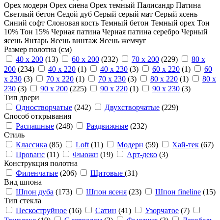
Орех модерн
Орех сиена
Орех темный
Палисандр
Патина
Светлый бетон
Седой дуб
Серый
серый мат
Серый ясень
Синий софт
Слоновая кость
Темный бетон
Темный орех
Тон
10%
Тон 15%
Черная патина
Черная патина серебро
Черный
ясень
Янтарь
Ясень винтаж
Ясень жемчуг
Размер полотна (см)
40 x 200
(13)
60 x 200
(232)
70 x 200
(229)
80 x
200
(234)
40 x 220
(1)
40 x 230
(3)
60 x 220
(1)
60
x 230
(3)
70 x 220
(1)
70 x 230
(3)
80 x 220
(1)
80 x
230
(3)
90 x 200
(225)
90 x 220
(1)
90 x 230
(3)
Тип двери
Одностворчатые
(242)
Двухстворчатые
(229)
Способ открывания
Распашные
(248)
Раздвижные
(232)
Стиль
Классика
(85)
Loft
(11)
Модерн
(59)
Хай-тек
(67)
Прованс
(11)
Фьюжн
(19)
Арт-деко
(3)
Конструкция полотна
Филенчатые
(206)
Щитовые
(31)
Вид шпона
Шпон дуба
(173)
Шпон ясеня
(23)
Шпон fineline
(15)
Тип стекла
Пескоструйное
(16)
Сатин
(41)
Узорчатое
(7)