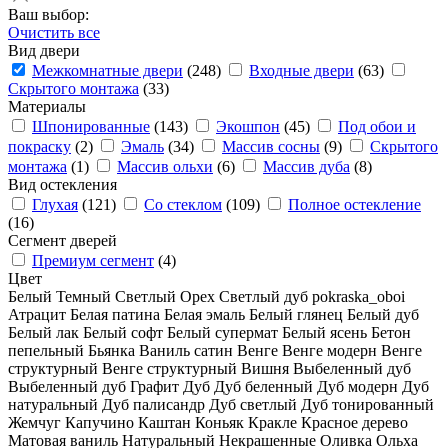
Ваш выбор:
Очистить все
Вид двери
Межкомнатные двери
(248)
Входные двери
(63)
Скрытого монтажа
(33)
Материалы
Шпонированные
(143)
Экошпон
(45)
Под обои и
покраску
(2)
Эмаль
(34)
Массив сосны
(9)
Скрытого
монтажа
(1)
Массив ольхи
(6)
Массив дуба
(8)
Вид остекления
Глухая
(121)
Со стеклом
(109)
Полное остекление
(16)
Сегмент дверей
Премиум сегмент
(4)
Цвет
Белый
Темный
Светлый
Орех
Светлый дуб
pokraska_oboi
Атрацит
Белая патина
Белая эмаль
Белый глянец
Белый дуб
Белый лак
Белый софт
Белый супермат
Белый ясень
Бетон
пепельный
Бьянка
Ваниль сатин
Венге
Венге модерн
Венге
структурный
Венге структурный
Вишня
Выбеленный дуб
Выбеленный дуб
Графит
Дуб
Дуб беленный
Дуб модерн
Дуб
натуральный
Дуб палисандр
Дуб светлый
Дуб тонированный
Жемчуг
Капучино
Каштан
Коньяк
Кракле
Красное дерево
Матовая ваниль
Натуральный
Некрашенные
Оливка
Ольха