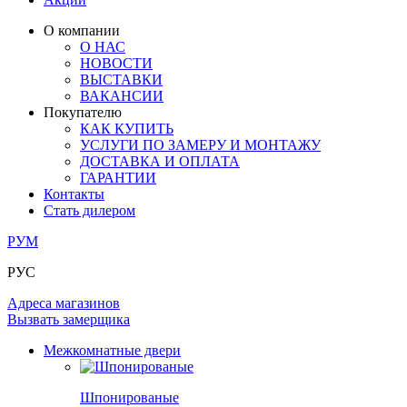
ЛАМИНАТ
ОГРАЖДЕНИЯ И СТУПЕНИ
ЗАМКИ
ПОД ОБОИ И ПОКРАСКУ
О компании
ИЗ МАССИВА ОЛЬХИ
О НАС
СТЕНОВЫЕ ПАНЕЛИ
РАЗДВИЖНЫЕ ПЕРЕГОРОДКИ
НОВОСТИ
КОМПЛЕКТУЮЩИЕ
РАСПРОДАЖА ОСТАТКОВ
ВЫСТАВКИ
ВАКАНСИИ
ОГРАНИЧИТЕЛИ
Покупателю
ВСЕ ДВЕРИ
КАК КУПИТЬ
УСЛУГИ ПО ЗАМЕРУ И МОНТАЖУ
ПЕТЛИ
ДОСТАВКА И ОПЛАТА
ГАРАНТИИ
Контакты
РАЗДВИЖНАЯ СИСТЕМА
Стать дилером
РУМ
РУС
Адреса магазинов
Вызвать замерщика
Межкомнатные двери
Шпонированые