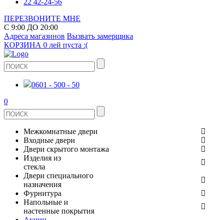
22 42-24-56
ПЕРЕЗВОНИТЕ МНЕ
С 9:00 ДО 20:00
Адреса магазинов
Вызвать замерщика
КОРЗИНА
0 лей
пуста :(
0601 - 500 - 50
0
Межкомнатные двери
Входные двери
ШПОНИРОВАНЫЕ
Двери скрытого монтажа
МЕТАЛЛИЧЕСКИЕ ДВЕРИ
Изделия из
СТЕКЛЯННЫЕ
стекла
ЭКОШПОН
Двери специального
В КВАРТИРУ
ДВЕРИ
назначения
ЗЕРКАЛЬНЫЕ
Фурнитура
ЭМАЛЬ
ПРОТИВОПОЖАРНЫЕ
Напольные и
ДЛЯ ДОМА
ДУШЕВЫЕ КАБИНЫ И ПЕРЕГОРОДКИ
ДВЕРНЫЕ РУЧКИ
настенные покрытия
КЕРАМОГРАНИТ
ИЗ МАССИВА СОСНЫ
Акции