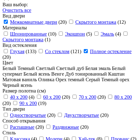
Ваш выбор:
Очистить все
Вид двери
Межкомнатные двери
(20)
Скрытого монтажа
(12)
Материалы
Шпонированные
(10)
Экошпон
(5)
Эмаль
(4)
Скрытого монтажа
(1)
Вид остекления
Глухая
(133)
Со стеклом
(121)
Полное остекление
(20)
Цвет
Белый
Темный
Светлый
Светлый дуб
Белая эмаль
Белый
супермат
Белый ясень
Венге
Дуб тонированный
Каштан
Матовая ваниль
Оливка
Орех темный
Серый
Темный орех
Черный ясень
Размер полотна (см)
40 x 200
(4)
60 x 200
(20)
70 x 200
(20)
80 x 200
(20)
90 x 200
(19)
Тип двери
Одностворчатые
(20)
Двухстворчатые
(20)
Способ открывания
Распашные
(20)
Раздвижные
(20)
Стиль
Классика
(4)
Модерн
(4)
Хай-тек
(8)
Прованс
(2)