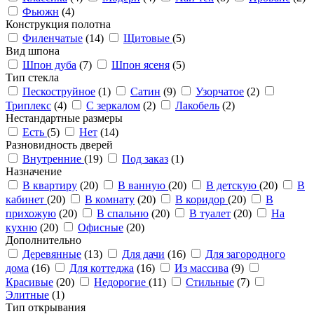
Фьюжн
(4)
Конструкция полотна
Филенчатые
(14)
Щитовые
(5)
Вид шпона
Шпон дуба
(7)
Шпон ясеня
(5)
Тип стекла
Пескоструйное
(1)
Сатин
(9)
Узорчатое
(2)
Триплекс
(4)
С зеркалом
(2)
Лакобель
(2)
Нестандартные размеры
Есть
(5)
Нет
(14)
Разновидность дверей
Внутренние
(19)
Под заказ
(1)
Назначение
В квартиру
(20)
В ванную
(20)
В детскую
(20)
В
кабинет
(20)
В комнату
(20)
В коридор
(20)
В
прихожую
(20)
В спальню
(20)
В туалет
(20)
На
кухню
(20)
Офисные
(20)
Дополнительно
Деревянные
(13)
Для дачи
(16)
Для загородного
дома
(16)
Для коттеджа
(16)
Из массива
(9)
Красивые
(20)
Недорогие
(11)
Стильные
(7)
Элитные
(1)
Тип открывания